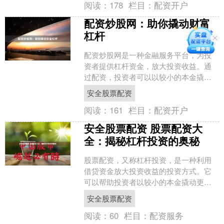
阅读：
178
栏目：
配资开户
配资炒股网：助你撬动财富
杠杆
配资炒股网是一种金融服务平台，为投
资者提供杠杆资金，放大投资收益。通
过配资，投资者可以以较小的本金撬动
更大的资金，从而获得更高的收益。 配
安全股票配资
资炒股网的优势在于： ....
阅读：
161
栏目：
配资开户
安全股票配资 股票配资大
全：揭秘杠杆投资的奥秘
股票配资，又称杠杆投资，是一种利用
借贷资金放大投资收益的投资方式。它
可以帮助投资者以较小的本金撬动更大
的资金，从而获得更高的潜在收益。 **
安全股票配资
配资的原理** 配资....
阅读：
60
栏目：
配资服务