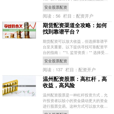
台： **1. 恒信配资** 恒信配资是国内领
安全股票配资
先的股票配....
阅读：
56
栏目：
配资开户
期货配资渠道全攻略：如何
找到靠谱平台？
期货配资可以放大收益，但选择靠谱平
台至关重要。以下提供寻找可靠配资平
台的指南： **1. 监管资质：** 选择受国
家监管机构（如中国证监会）监管的平
安全股票配资
台，确保其合....
阅读：
137
栏目：
配资开户
温州配资股票：高杠杆，高
收益，高风险
温州配资股票是一种杠杆投资方式，允
许投资者以较小的资金撬动更大的资金
进行股票交易。这种方式可以放大收
益，但也伴随着更高的风险。 **高杠杆**