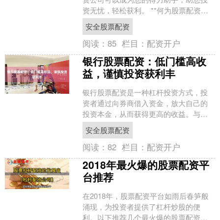
资无忧，轻松获利。 **何为股票配资？**
股票配资是一种融资方式，投资者可以
安全股票配资
向配资公司借入....
阅读：
85
栏目：
配资开户
银行股票配资：低门槛高收
益，谨慎投资获利丰
银行股票配资是一种杠杆投资方式，投
资者通过向券商借入资金，放大自己的
投资本金，从而获得更高的收益。与其
他配资方式相比，银行股票配资门槛较
安全股票配资
低，一般只需提供一定比例....
阅读：
82
栏目：
配资开户
2018年最火爆的股票配资平
台推荐
在2018年，股票配资平台如雨后春笋般
涌现，为投资者提供了杠杆炒股的便
利。以下推荐几个最火爆的股票配资平