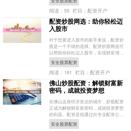
安全股票配资
配资股票的杠杆通....
阅读：
59
栏目：
配资开户
配资炒股网选：助你轻松迈
入股市
对于想要进入股市的新手来说，配资炒
股是一个不错的选择。配资炒股网选可
以帮助你轻松迈入股市，实现财富增
值。 配资炒股网选是一个专业的配资平
安全股票配资
台，为投资者提供资金杠杆....
阅读：
181
栏目：
配资开户
佛山炒股配资：解锁财富新
密码，成就投资梦想
在佛山这座经济发达的城市，炒股配资
正成为解锁财富新密码，成就投资梦想
的利器。配资是指通过向专业配资公司
借入资金，放大投资本金，从而提高收
安全股票配资
益率的一种投资方式。 佛....