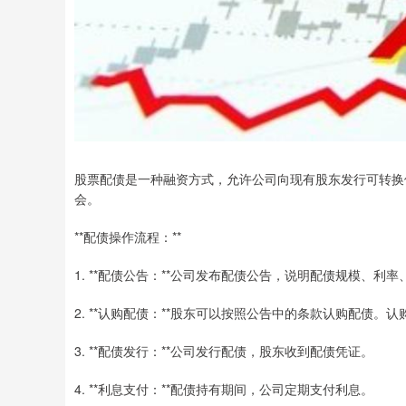
股票配债是一种融资方式，允许公司向现有股东发行可转换
会。
**配债操作流程：**
1. **配债公告：**公司发布配债公告，说明配债规模、利
2. **认购配债：**股东可以按照公告中的条款认购配债
3. **配债发行：**公司发行配债，股东收到配债凭证。
4. **利息支付：**配债持有期间，公司定期支付利息。