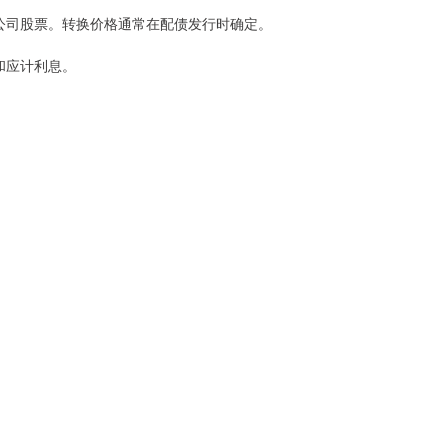
换为公司股票。转换价格通常在配债发行时确定。
金和应计利息。