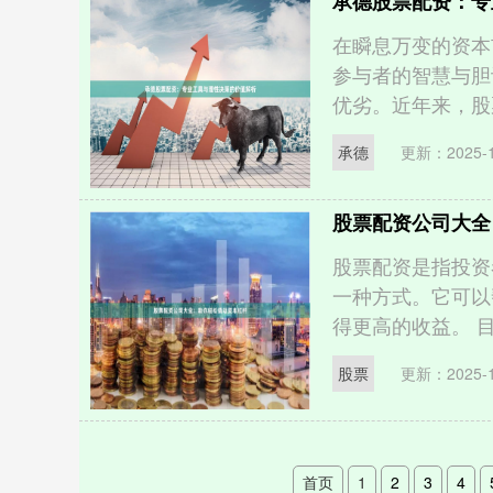
承德股票配资：专
在瞬息万变的资本
参与者的智慧与胆
优劣。近年来，股票
承德
更新：2025-1
股票配资公司大全
股票配资是指投资
一种方式。它可以
得更高的收益。 目
股票
更新：2025-1
首页
1
2
3
4