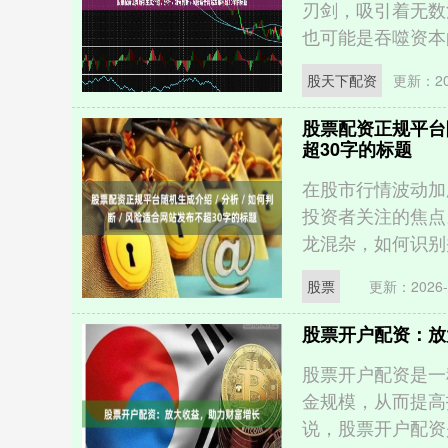
刃剑，吸引着无数
也可能是吞噬资本的
股天下配资
更新：202
股票配资正规平台随
超30字的标题
在股市行情波动加
投资者关注的焦点
龙混杂，如何识别并
股票
更新：2026-
股票开户配资：放
股票开户配资是一
金规模，从而提高
说，股票开户配资是