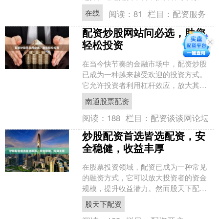
自己的资金，从而获得更高的杠杆率和
在线
阅读：
81
栏目：
配资服务
潜在收益。 选择一个靠谱....
配资炒股网站问必选，助您
轻松投资
在当今快节奏的金融市场中，配资炒股
已成为一种越来越受欢迎的投资方式。
它允许投资者利用杠杆效应，放大其投
资回报。然而，选择合适的配资炒股网
南通股票配资
站至关重要，以确保您的资....
阅读：
188
栏目：
配资谈谈网论坛
炒股配资首选皆选配资，安
全稳健，收益丰厚
在股票投资领域，配资已成为一种常见
的融资方式，它可以放大投资者的资金
规模，提升收益潜力。然而股天下配
资，选择一家安全稳健的配资平台至关
股天下配资
重要。 皆选配资作为业内领....