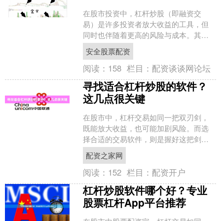
在股市投资中，杠杆炒股（即融资交
易）是许多投资者放大收益的工具，但
同时也伴随着更高的风险与成本。其
中，利息是杠杆炒股中最直接的成本之
安全股票配资
一。本文将详细解析杠杆炒股的....
阅读：
158
栏目：
配资谈谈网论坛
寻找适合杠杆炒股的软件？
这几点很关键
在股市中，杠杆交易如同一把双刃剑，
既能放大收益，也可能加剧风险。而选
择合适的交易软件，则是握好这把剑的
第一步。面对市场上琳琅满目的杠杆炒
配资之家网
股平台，投资者该如何甄别....
阅读：
152
栏目：
配资开户
杠杆炒股软件哪个好？专业
股票杠杆App平台推荐