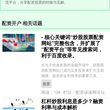
流平台，分享配资股票的经验与见解。
配资开户 相关话题
- 核心关键词“炒股股票配资
网站”完整包含，并扩展了
“配资平台”等常见搜索词，
利于百度收录。
在当今快速发展的金融市场中，炒股股
票配资网站已成为众多投资者扩大交易
规模、提高资金利用率的重要工具。随
着配资需求的不断增长配资谈谈网论
股票
坛，各类配资平台如雨后春笋....
阅读：
134
栏目：
配资谈谈网论坛
杠杆炒股利息是多少？融资
利率与成本解析