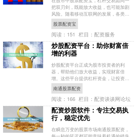
在股市中股票配资宝，杠杆交易如同一
把双刃剑，既能放大收益，也可能加剧
风险。随着移动互联网的发展，各类杠
杆炒股软件应运而生，为投资者提供了
股票配资宝
便捷的交易渠道。然而，面....
阅读：
151
栏目：
配资服务
炒股配资平台：助你财富倍
增的利器
炒股配资平台正成为股市投资者的利
器，帮助他们放大收益，实现财富倍
增。这些平台提供杠杆资金，让投资者
可以放大自己的本金，从而获得更高的
南通股票配资
收益。 配资平台的优势显而易....
阅读：
166
栏目：
配资谈谈网论坛
配资炒股软件：专注交易执
行，稳定优先
在瞬息万变的股票市场南通股票配资，
每一秒的延迟都可能意味着机遇的错失