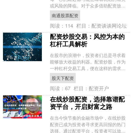
或风险的降临。对于众多借助配资放大
资金杠杆的投资者而言，交易软件已不
南通股票配资
仅仅是下单的工具，更是连....
阅读：
114
栏目：
配资谈谈网论坛
配资炒股交易：风控为本的
杠杆工具解析
在股市的浪潮中，投资者们总是寻求着
能够放大收益的利器。配资炒股，作为
一种杠杆交易工具，便在这样的需求中
应运而生。它如同一把双刃剑股天下配
股天下配资
资，既能以“四两拨千斤”....
阅读：
67
栏目：
配资开户
在线炒股配资，选择靠谱配
资平台，开启财富之路
在当今快节奏的金融市场中，在线炒股
配资已成为投资者寻求更高回报的热门
选择。通过配资平台，投资者可以放大