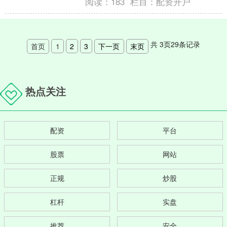
阅读：
183
栏目：
配资开户
共
3
页
29
条记录
首页
1
2
3
下一页
末页
热点关注
配资
平台
股票
网站
正规
炒股
杠杆
实盘
推荐
安全