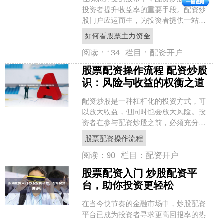
投资者提升收益率的重要手段。配资炒
股门户应运而生，为投资者提供一站式
配资服务，助您投资无忧。 通过股票配
如何看股票主力资金
资平台，投资者可以享受....
阅读：
134
栏目：
配资开户
股票配资操作流程 配资炒股
识：风险与收益的权衡之道
配资炒股是一种杠杆化的投资方式，可
以放大收益，但同时也会放大风险。投
资者在参与配资炒股之前，必须充分了
解其风险与收益，并做好权衡。 在信托
股票配资操作流程
股票配资中，投资者可以....
阅读：
90
栏目：
配资开户
股票配资入门 炒股配资平
台，助你投资更轻松
在当今快节奏的金融市场中，炒股配资
平台已成为投资者寻求更高回报率的热