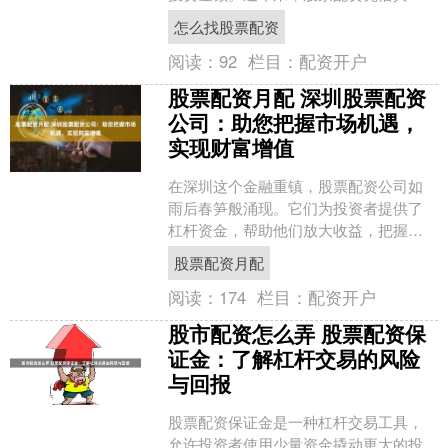
收益潜力吸引了众多投资者的关注。 1.
怎么找股票配资
学习基本面分析和技....
阅读：
92
栏目：
配资开户
股票配资月配 深圳股票配资
公司：助您把握市场机遇，
实现财富增值
在深圳这个金融重镇，股票配资公司如
雨后春笋般涌现。它们为投资者提供了
杠杆资金，帮助他们放大收益，把握市
场机遇。 * **平台 A：**拥有多年行业经
股票配资月配
验，提供多种....
阅读：
174
栏目：
配资开户
股市配资怎么弄 股票配资保
证金：了解杠杆交易的风险
与回报
股票配资保证金是一种杠杆交易工具，
允许投资者使用少量资金撬动更大的投