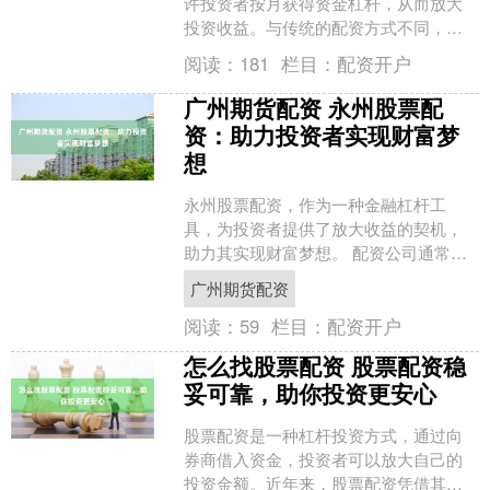
许投资者按月获得资金杠杆，从而放大
投资收益。与传统的配资方式不同，按
月配资无需一次性支付高额利息，而是
阅读：
181
栏目：
配资开户
按月计算利息，更加灵活便....
广州期货配资 永州股票配
资：助力投资者实现财富梦
想
永州股票配资，作为一种金融杠杆工
具，为投资者提供了放大收益的契机，
助力其实现财富梦想。 配资公司通常会
设定最低资金门槛，以确保投资者具备
广州期货配资
一定的资金实力。门槛金额....
阅读：
59
栏目：
配资开户
怎么找股票配资 股票配资稳
妥可靠，助你投资更安心
股票配资是一种杠杆投资方式，通过向
券商借入资金，投资者可以放大自己的
投资金额。近年来，股票配资凭借其高