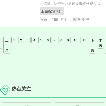
门选择。这些平台通过提供杠杆资金，
使投资者能够放大其投资规模，从而增
股票配资入门
加潜在收益。 * **降....
阅读：
168
栏目：
配资开户
首
上
1
2
3
4
5
6
7
8
9
10
11
下
末
页
一
一
页
页
页
热点关注