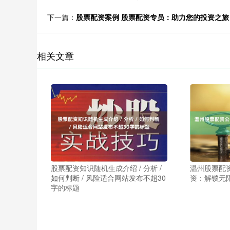
下一篇：
股票配资案例 股票配资专员：助力您的投资之旅
相关文章
股票配资知识随机生成介绍 / 分析 /
温州股票配
如何判断 / 风险适合网站发布不超30
资：解锁无
字的标题